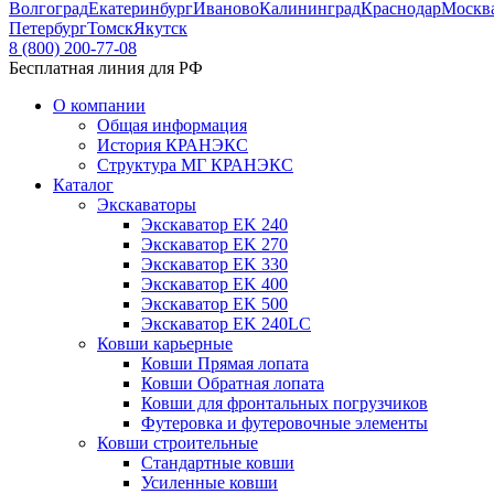
Волгоград
Екатеринбург
Иваново
Калининград
Краснодар
Москв
Петербург
Томск
Якутск
8 (800) 200-77-08
Бесплатная линия для РФ
О компании
Общая информация
История КРАНЭКС
Структура МГ КРАНЭКС
Каталог
Экскаваторы
Экскаватор EK 240
Экскаватор EK 270
Экскаватор EK 330
Экскаватор EK 400
Экскаватор EK 500
Экскаватор EK 240LC
Ковши карьерные
Ковши Прямая лопата
Ковши Обратная лопата
Ковши для фронтальных погрузчиков
Футеровка и футеровочные элементы
Ковши строительные
Стандартные ковши
Усиленные ковши