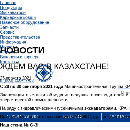
Главная
Продукция
Экскаваторы
Карьерные ковши
Навесное оборудование
Запчасти
Сервис
Представительства
Информация
Новости
НОВОСТИ
О группе
Вакансии и карьера
Контакты
ЖДЁМ ВАС В КАЗАХСТАНЕ!
25 августа 2021
8 (800) 200-77-08
С
28 по 30 сентября 2021 года
Машиностроительная Группа КР
Экспозиция выставки объединит ведущих производителей и 
энергетической промышленности.
На ряду с гидравлическими гусеничными
экскаваторами
, КРА
Приглашаем посетить экспозицию КРАНЭКС, где специалисты к
О КОМПАНИИ
КАТАЛОГ
ЗАПЧАС
Наш стенд № G-3!