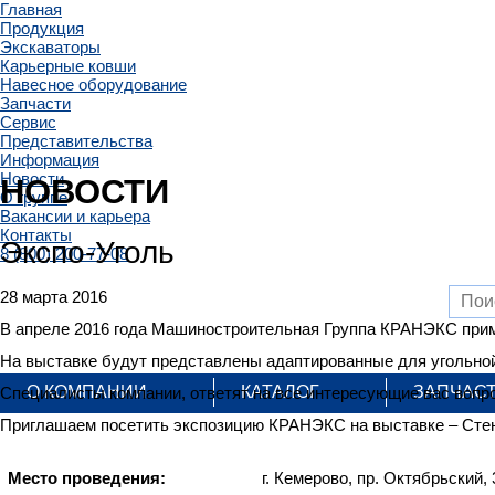
Главная
Продукция
Экскаваторы
Карьерные ковши
Навесное оборудование
Запчасти
Сервис
Представительства
Информация
Новости
НОВОСТИ
О группе
Вакансии и карьера
Контакты
Экспо-Уголь
8 (800) 200-77-08
28 марта 2016
В апреле 2016 года Машиностроительная Группа КРАНЭКС примет
На выставке будут представлены адаптированные для угольно
О КОМПАНИИ
КАТАЛОГ
ЗАПЧАС
Специалисты компании, ответят на все интересующие вас вопро
Приглашаем посетить экспозицию КРАНЭКС на выставке – Сте
Место проведения:
г. Кемерово, пр. Октябрьский,