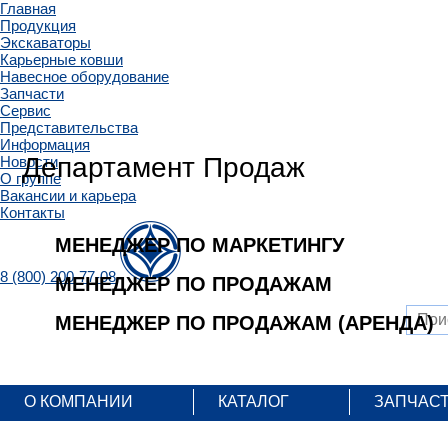
Главная
Продукция
Экскаваторы
Карьерные ковши
Навесное оборудование
Запчасти
Сервис
Представительства
Информация
Департамент Продаж
Новости
О группе
Вакансии и карьера
Контакты
МЕНЕДЖЕР ПО МАРКЕТИНГУ
8 (800) 200-77-08
МЕНЕДЖЕР ПО ПРОДАЖАМ
МЕНЕДЖЕР ПО ПРОДАЖАМ (АРЕНДА)
О КОМПАНИИ
КАТАЛОГ
ЗАПЧАС