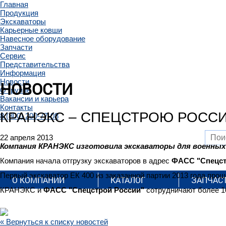
Главная
Продукция
Экскаваторы
Карьерные ковши
Навесное оборудование
Запчасти
Сервис
Представительства
Информация
Новости
НОВОСТИ
О группе
Вакансии и карьера
Контакты
КРАНЭКС – СПЕЦСТРОЮ РОСС
8 (800) 200-77-08
22 апреля 2013
Компания КРАНЭКС изготовила экскаваторы для военны
Компания начала отгрузку экскаваторов в адрес
ФАСС "Спецст
Первый экскаватор ЕК 400 из заказанной партии 2013 года прош
О КОМПАНИИ
КАТАЛОГ
ЗАПЧАС
КРАНЭКС и
ФАСС "Спецстрой России"
сотрудничают более 1
« Вернуться к списку новостей